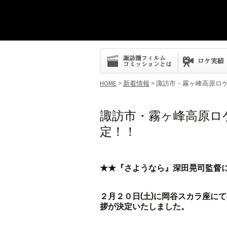
コ
ン
テ
ン
HOME
>
新着情報
> 諏訪市・霧ヶ峰高原ロ
ツ
へ
ス
諏訪市・霧ヶ峰高原ロ
キ
定！！
ッ
プ
★★『さようなら』深田晃司監督
２月２０日(土)に岡谷スカラ座に
拶が決定いたしました。