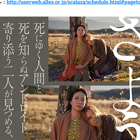
ル：
http://userweb.alles.or.jp/scalaza/schedule.html#paget