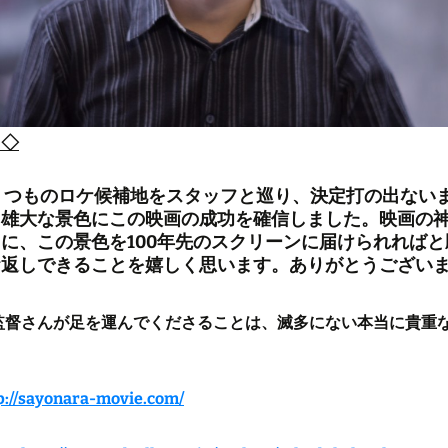
ト◇
くつものロケ候補地をスタッフと巡り、決定打の出ない
る雄大な景色にこの映画の成功を確信しました。映画の
に、この景色を100年先のスクリーンに届けられれば
お返しできることを嬉しく思います。ありがとうござい
監督さんが足を運んでくださることは、滅多にない本当に貴重
p://sayonara-movie.com/