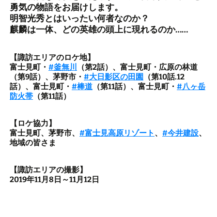
勇気の物語をお届けします。
明智光秀とはいったい何者なのか？
麒麟は一体、どの英雄の頭上に現れるのか……
【諏訪エリアのロケ地】
富士見町・
#
釜無川
（第2話）、富士見町・広原の林道
（第9話）、茅野市・
#
大日影区の田園
（第10話.12
話）、富士見町・
#
棒道
（第11話）、富士見町・
#
八ヶ岳
防火帯
（第11話）
【ロケ協力】
富士見町、茅野市、
#
富士見高原リゾート
、
#
今井建設
、
地域の皆さま
【諏訪エリアの撮影】
2019年11月8日～11月12日