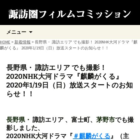
コ
メニュー
ン
テ
HOME
>
新着情報
> 長野県・ 諏訪エリア でも撮影！ 2020NHK大河ドラマ『麒
ン
麟がくる』 2020年1/19日（日）放送スタートのお知らせ！！
ツ
へ
ス
長野県・ 諏訪エリア でも撮影！
キ
2020NHK大河ドラマ『麒麟がくる』
ッ
プ
2020年1/19日（日）放送スタートのお知
らせ！！
長野県・
諏訪エリア 、富士町、
茅野市
でも撮
影しました、
2020NHK大河ドラマ『
＃
麒麟がくる
』（主