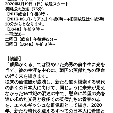
2020年1月19日（日）放送スタート
初回拡大放送（75分）
【NHK総合】午後8時～
【NHK-BSプレミアム】午後6時～※初回放送は午後5時
30分からとなります。
【BS4K】午前９時 ～
―再放送―
土曜日【総合】午後1時5分～
日曜日【BS4K】午前８時～
【物語】
「麒麟がくる」では謎めいた光秀の前半生に光を
当て、彼の生涯を中心に、戦国の英傑たちの運命
の行く末を描きます。
従来の価値観が崩壊し、新たな道を模索する現代
の多くの日本人に向けて、同じように未来が見え
なかった16世紀の混迷の中で、懸命に希望の光を
追い求めた光秀と数多くの英傑たちの青春の志
を、エネルギッシュな群像劇として描き、2020
年、新たな時代を迎えるすべての日本人に希望と