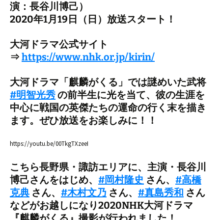
演：長谷川博己）
2020年1月19日（日）放送スタート！
大河ドラマ公式サイト
⇒
https://www.nhk.or.jp/kirin/
大河ドラマ「麒麟がくる」では謎めいた武将
#
明智光秀
の前半生に光を当て、彼の生涯を
中心に戦国の英傑たちの運命の行く末を描き
ます。ぜひ放送をお楽しみに！！
https://youtu.be/00TkgTXzeeI
こちら長野県・諏訪エリアに、主演・長谷川
博己さんをはじめ、
#
岡村隆史
さん、
#
高橋
克典
さん、
#
木村文乃
さん、
#
真島秀和
さん
などがお越しになり2020NHK大河ドラマ
『麒麟がくる』撮影が行われました！