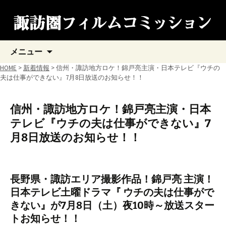
コ
メニュー
ン
テ
HOME
>
新着情報
> 信州・諏訪地方ロケ！錦戸亮主演・日本テレビ『ウチの
ン
夫は仕事ができない』7月8日放送のお知らせ！！
ツ
へ
ス
信州・諏訪地方ロケ！錦戸亮主演・日本
キ
テレビ『ウチの夫は仕事ができない』7
ッ
プ
月8日放送のお知らせ！！
長野県・諏訪エリア撮影作品！錦戸亮 主演！
日本テレビ土曜ドラマ『 ウチの夫は仕事がで
きない』が7月8日（土）夜10時～放送スター
トお知らせ！！