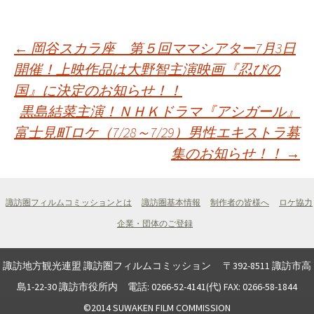
投
←
岡谷スカラ座 第５回ママシアター7月3日
開催！上映作品は大野智主演映画『忍びの
国』に決定のお知らせ！！
稿
黒島結菜主演！ＮＨＫドラマ『アシガール』
富士見町ロケ（7/28～7/29）男性エキストラ募
ナ
集のお知らせ！！
→
ビ
諏訪圏フィルムコミッションとは
諏訪圏基本情報
制作者の皆様へ
ロケ協力
ゲ
企業・団体のご登録
ー
諏訪地方観光連盟 諏訪圏フィルムコミッション 〒392-8511 諏訪市高
島1-22-30 諏訪市役所内 電話: 0266-52-4141(代) FAX: 0266-58-1844
©2014 SUWAKEN FILM COMMISSION