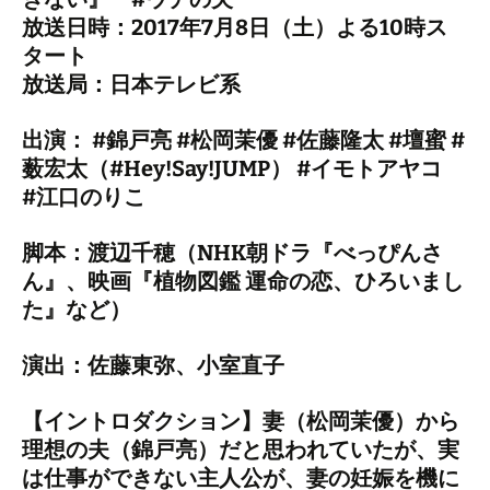
放送日時：2017年7月8日（土）よる10時ス
タート
放送局：日本テレビ系
出演： #錦戸亮 #松岡茉優 #佐藤隆太 #壇蜜 #
薮宏太（#Hey!Say!JUMP） #イモトアヤコ
#江口のりこ
脚本：渡辺千穂（NHK朝ドラ『べっぴんさ
ん』、映画『植物図鑑 運命の恋、ひろいまし
た』など）
演出：佐藤東弥、小室直子
【イントロダクション】妻（松岡茉優）から
理想の夫（錦戸亮）だと思われていたが、実
は仕事ができない主人公が、妻の妊娠を機に