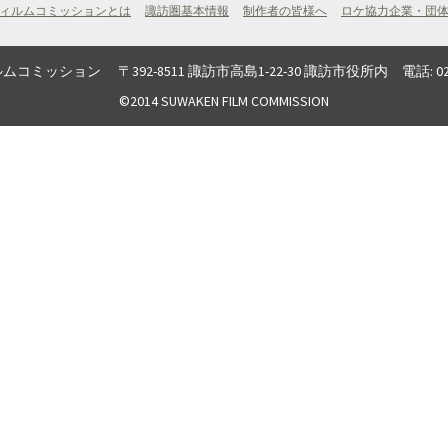
ィルムコミッションとは
諏訪圏基本情報
制作者の皆様へ
ロケ協力企業・団
ン 〒392-8511 諏訪市高島1-22-30 諏訪市役所内 電話: 0266-52-4141
©2014 SUWAKEN FILM COMMISSION