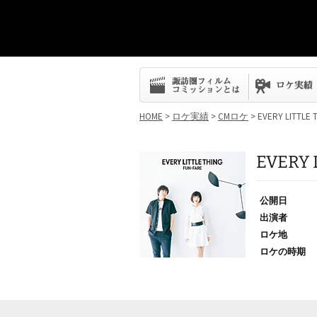
コ
ン
テ
ン
HOME
>
ロケ実績
>
CMロケ
> EVERY LITTLE 
ツ
へ
ス
EVERY 
キ
ッ
プ
公開日
出演者
ロケ地
ロケの時期