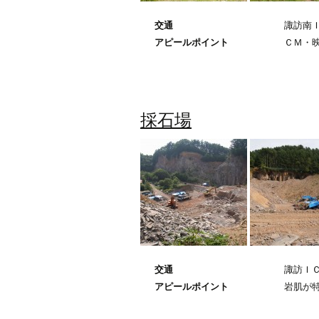
交通
諏訪南Ｉ
アピールポイント
ＣＭ・
採石場
交通
諏訪ＩＣ
アピールポイント
岩肌が