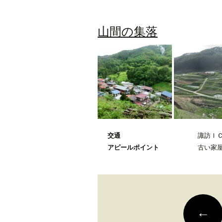
山間の集落
交通
諏訪ＩＣ
アピールポイント
古い家
投
←