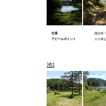
交通
諏訪南Ｉ
アピールポイント
人が来
池1