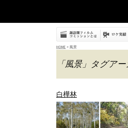
コ
ン
テ
ン
HOME
>
風景
ツ
へ
「風景」タグアー
ス
キ
ッ
プ
白樺林