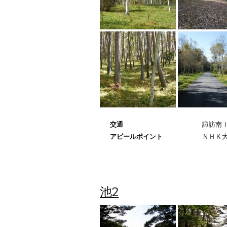
交通
諏訪南Ｉ
アピールポイント
ＮＨＫ
池2