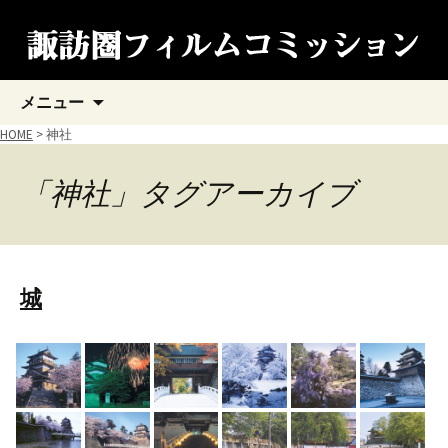
コ
メニュー
ン
テ
HOME
>
神社
ン
ツ
「神社」タグアーカイブ
へ
ス
キ
ッ
プ
城