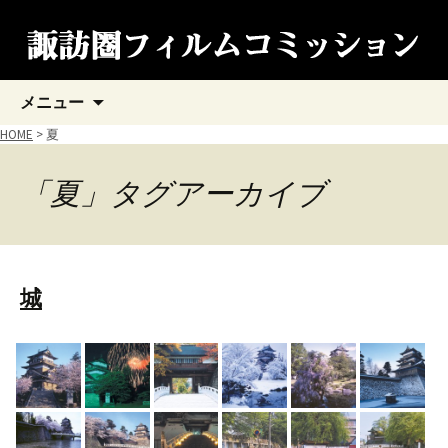
コ
メニュー
ン
テ
HOME
>
夏
ン
ツ
「夏」タグアーカイブ
へ
ス
キ
ッ
プ
城