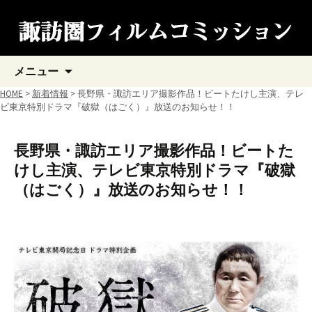
コ
メニュー
ン
テ
HOME
>
新着情報
> 長野県・諏訪エリア撮影作品！ビートたけし主演、テレ
ン
ビ東京特別ドラマ『破獄（はごく）』放送のお知らせ！！
ツ
へ
ス
長野県・諏訪エリア撮影作品！ビートた
キ
けし主演、テレビ東京特別ドラマ『破獄
ッ
プ
（はごく）』放送のお知らせ！！