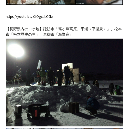
https://youtu.be/xXOgcLLC0ks
【長野県内のロケ地】諏訪市「霧ヶ峰高原、平湯（平温泉）」、松本
市「松本歴史の里」、東御市「海野宿」