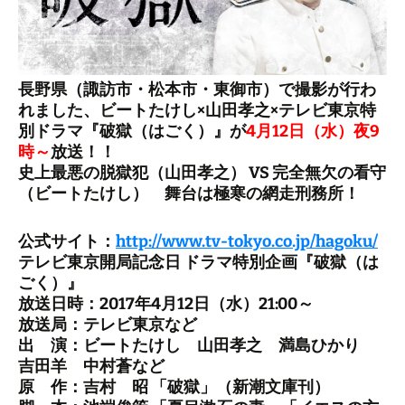
長野県（諏訪市・松本市・東御市）で撮影が行わ
れました、ビートたけし×山田孝之×テレビ東京特
別ドラマ『破獄（はごく）』が
4月12日（水）夜9
時～
放送！！
史上最悪の脱獄犯（山田孝之） VS 完全無欠の看守
（ビートたけし） 舞台は極寒の網走刑務所！
公式サイト：
http://www.tv-tokyo.co.jp/hagoku/
テレビ東京開局記念日 ドラマ特別企画『破獄（は
ごく）』
放送日時：2017年4月12日（水）21:00～
放送局：テレビ東京など
出 演：ビートたけし 山田孝之 満島ひかり
吉田羊 中村蒼など
原 作：吉村 昭 「破獄」（新潮文庫刊）