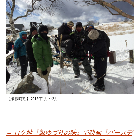
【撮影時期】2017年1月～2月
投
←
ロケ地『親ゆづりの味』で映画『バースデ