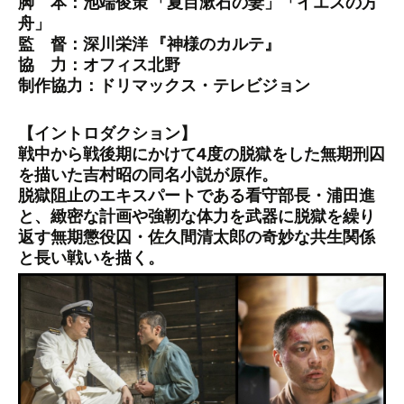
脚 本：池端俊策 「夏目漱石の妻」「イエスの方
舟」
監 督：深川栄洋 『神様のカルテ』
協 力：オフィス北野
制作協力：ドリマックス・テレビジョン
【イントロダクション】
戦中から戦後期にかけて4度の脱獄をした無期刑囚
を描いた吉村昭の同名小説が原作。
脱獄阻止のエキスパートである看守部長・浦田進
と、緻密な計画や強靭な体力を武器に脱獄を繰り
返す無期懲役囚・佐久間清太郎の奇妙な共生関係
と長い戦いを描く。