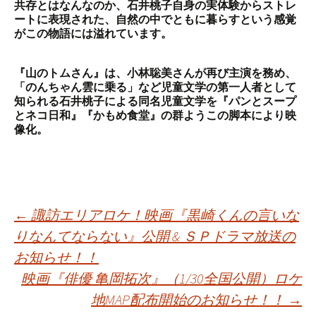
共存とはなんなのか、石井桃子自身の実体験からストレ
ートに表現された、自然の中でともに暮らすという感覚
がこの物語には溢れています。
『山のトムさん』は、小林聡美さんが再び主演を務め、
「のんちゃん雲に乗る」など児童文学の第一人者として
知られる石井桃子による同名児童文学を『パンとスープ
とネコ日和』『かもめ食堂』の群ようこの脚本により映
像化。
投
←
諏訪エリアロケ！映画『黒崎くんの言いな
りなんてならない』公開 & ＳＰドラマ放送の
お知らせ！！
稿
映画『俳優 亀岡拓次』（1/30全国公開）ロケ
地MAP配布開始のお知らせ！！
→
ナ