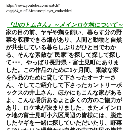
https://www.youtube.com/watch?
v=qpjA4_vLnfE&feature=player_embedded
『山のトムさん』～メインロケ地について～
家の目の前、ヤギや鶏を飼い、暮らす分の野
菜を収穫できる畑があり、人間と動物と自然
が共生している暮らしぶりがひと目でわか
る、そんな素敵な”民家”を探して探して探し
て･･･、やっぱり長野県・富士見町にありま
した。この作品のために1ヶ月間、素敵な家
を作品のために貸して下さったオーナーさ
ん、そしてご紹介して下さったカントリーボ
ックスの井上さん、ほかにもこんな家がある
よ、こんな場所あるよと多くの方のご協力が
あり、ロケ地が決まりました。またメインロ
ケ地の富士見町小六区周辺の皆様には、脱走
したヤギを一緒に探していただいたり、野菜