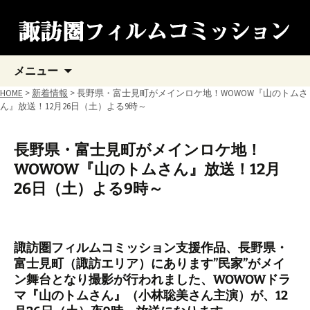
コ
メニュー
ン
テ
HOME
>
新着情報
> 長野県・富士見町がメインロケ地！WOWOW『山のトムさ
ン
ん』放送！12月26日（土）よる9時～
ツ
へ
ス
長野県・富士見町がメインロケ地！
キ
WOWOW『山のトムさん』放送！12月
ッ
プ
26日（土）よる9時～
諏訪圏フィルムコミッション支援作品、長野県・
富士見町（諏訪エリア）にあります”民家”がメイ
ン舞台となり撮影が行われました、WOWOWドラ
マ『山のトムさん』（小林聡美さん主演）が、12