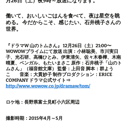
月26日（土）夜9時～放送になります。
働いて、おいしいごはんを食べて、夜は星空を眺
める。 今だからこそ、感じたい、石井桃子さんの
世界。
『ドラマW 山のトムさん』 12月26日（土）21:00〜
WOWOWプライムにて放送 出演：小林聡美、市川実日
子、光石研、高橋ひとみ、伊東清矢、佐々木春樺、木南
晴夏、ベンガル、もたいまさこ 原作：石井桃子「山のト
ムさん」（福音館文庫） 監督：上田音 脚本：群よう
こ 音楽：大貫妙子 制作ブロダクション：ERICE
COMPANY ドラマ公式サイト⇒
http://www.wowow.co.jp/dramaw/tom/
ロケ地：長野県富士見町小六区周辺
撮影時期：2015年4月～5月