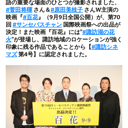
語の重要な場面のひとつが撮影されました、
#菅田将暉
さん＆
#原田美枝子
さんW主演の
映画『
#百花
』（9月9日全国公開）が、第70
回
#サンセバスチャン
国際映画祭への出品が
決定！また映画『百花』には”
#諏訪湖の花
火
”が登場し、諏訪地域のロケーションが強く
印象に残る作品であることから【
#諏訪シネ
マズ
第4号】に認定されました。