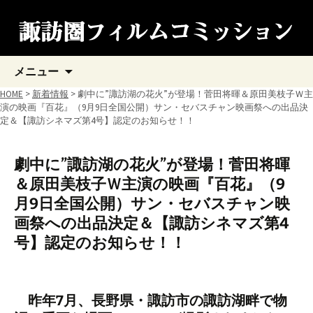
コ
メニュー
ン
テ
HOME
>
新着情報
> 劇中に”諏訪湖の花火”が登場！菅田将暉＆原田美枝子Ｗ主
ン
演の映画『百花』（9月9日全国公開）サン・セバスチャン映画祭への出品決
ツ
定＆【諏訪シネマズ第4号】認定のお知らせ！！
へ
ス
キ
劇中に”諏訪湖の花火”が登場！菅田将暉
ッ
＆原田美枝子Ｗ主演の映画『百花』（9
プ
月9日全国公開）サン・セバスチャン映
画祭への出品決定＆【諏訪シネマズ第4
号】認定のお知らせ！！
昨年7月、長野県・諏訪市の諏訪湖畔で物