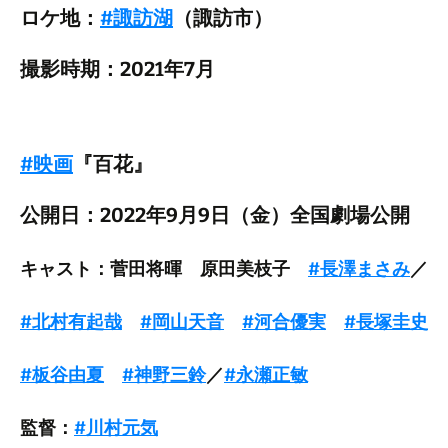
ロケ地：
#諏訪湖
（諏訪市）
撮影時期：2021年7月
#映画
『百花』
公開日：2022年9月9日（金）全国劇場公開
キャスト：菅田将暉 原田美枝子
#長澤まさみ
／
#北村有起哉
#岡山天音
#河合優実
#長塚圭史
#板谷由夏
#神野三鈴
／
#永瀬正敏
監督：
#川村元気