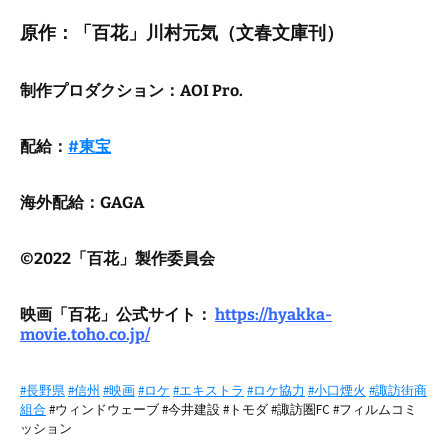
原作：「百花」川村元気（文春文庫刊）
制作プロダクション：AOI Pro.
配給：
#東宝
海外配給：GAGA
©2022「百花」製作委員会
映画「百花」公式サイト：
https://hyakka-
movie.toho.co.jp/
#長野県
#信州
#映画
#ロケ
#エキストラ
#ロケ協力
#小口煙火
#諏訪街商
組合
#ウィンドウェーブ #今井建設 #トモダ #諏訪圏FC #フィルムコミ
ッション