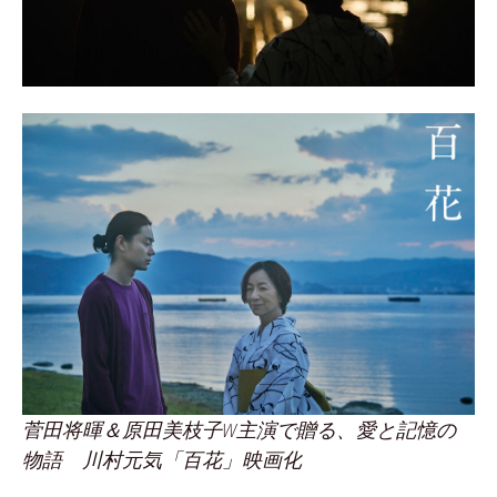
菅田将暉＆原田美枝子W主演で贈る、愛と記憶の
物語 川村元気「百花」映画化