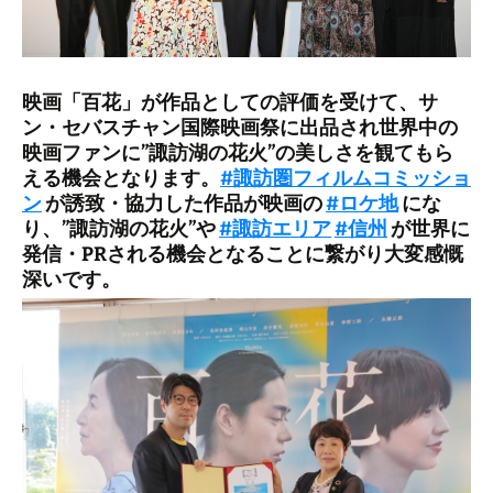
映画「百花」が作品としての評価を受けて、サ
ン・セバスチャン国際映画祭に出品され世界中の
映画ファンに”諏訪湖の花火”の美しさを観てもら
える機会となります。
#諏訪圏フィルムコミッショ
ン
が誘致・協力した作品が映画の
#ロケ地
にな
り、”諏訪湖の花火”や
#諏訪エリア
#信州
が世界に
発信・PRされる機会となることに繋がり大変感慨
深いです。