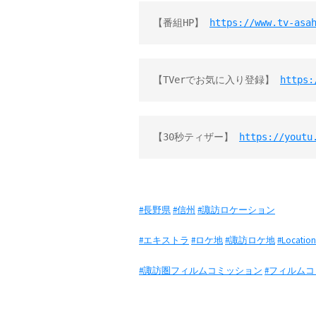
【番組HP】 
https://www.tv-asa
【TVerでお気に入り登録】 
https:
【30秒ティザー】 
https://youtu
#長野県
#信州
#諏訪ロケーション
#エキストラ
#ロケ地
#諏訪ロケ地
#Location
#諏訪圏フィルムコミッション
#フィルム