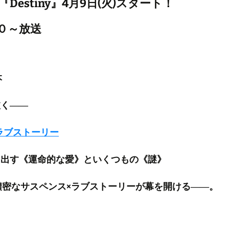
『Destiny』4月9日(火)スタート！
０
～放送
本
抜く――
ラブストーリー
き出す《運命的な愛》といくつもの《謎》
濃密なサスペンス×ラブストーリーが幕を開ける――。