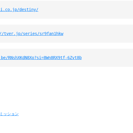
hi.co.jp/destiny/
//tver.jp/series/sr9fan1hkw
.be/RNshXKdN8Xo?si=8Wn8RX9tf-6Zvt8b
コミッション