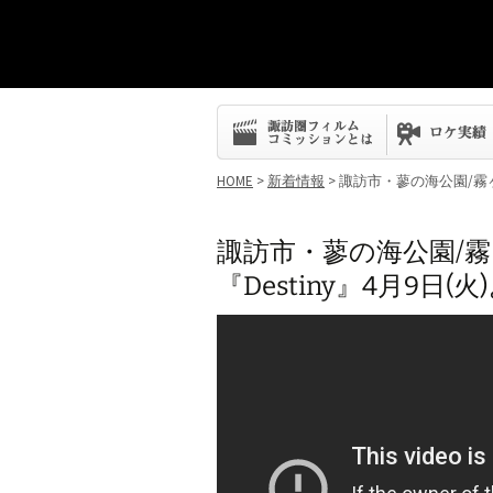
コ
ン
テ
ン
HOME
>
新着情報
> 諏訪市・蓼の海公園/霧ヶ
ツ
へ
ス
諏訪市・蓼の海公園/霧
キ
『Destiny』4月9日
ッ
プ