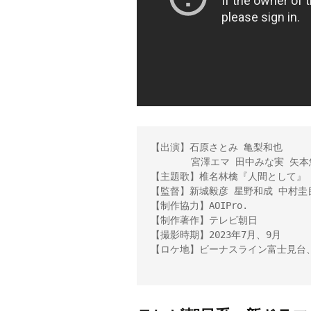
【出演】石原さとみ 亀梨和也

 　　　 宮澤エマ 田中みな実 矢本悠馬

【主題歌】椎名林檎『人間として』

【監督】新城毅彦 星野和成 中村圭良
【制作協力】AOIPro.

【制作著作】テレビ朝日

【撮影時期】2023年7月、9月

【ロケ地】ビーナスライン富士見台、