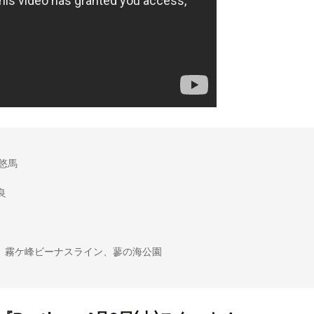


霧ケ峰ビーナスライン、蓼の海公園
