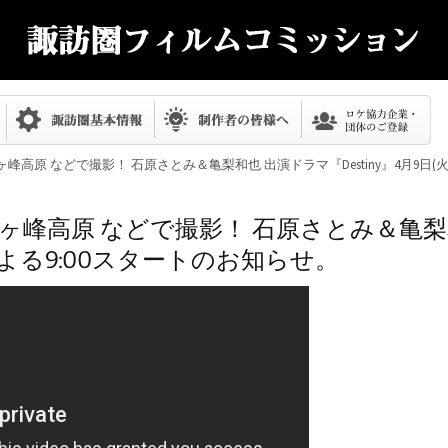
峰高原 などで撮影！ 石原さとみ＆亀梨和也 出演ドラマ『Destiny』4月9日(火
ヶ峰高原 などで撮影！ 石原さとみ＆亀梨
(火)よる9:00スタートのお知らせ。