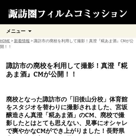
コ
メニュー
ン
テ
HOME
>
新着情報
> 諏訪市の廃校を利用して撮影！真澄『糀あま酒』CMが公
ン
開！！
ツ
へ
ス
諏訪市の廃校を利用して撮影！真澄『糀
キ
あま酒』CMが公開！！
ッ
プ
廃校となった諏訪市の「旧後山分校」体育館
をスタジオを替わりに撮影されました、宮坂
醸造さん真澄「糀あま酒」のCM、廃校で撮
影したとはとても思えない、見事にオシャレ
で爽やかなCMができ上がりました！長野県