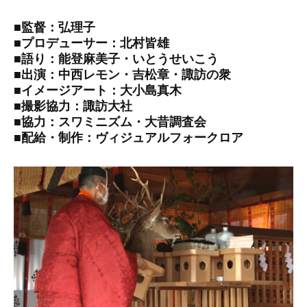
■監督：弘理子
■プロデューサー：北村皆雄
■語り：能登麻美子・いとうせいこう
■出演：中西レモン・吉松章・諏訪の衆
■イメージアート：大小島真木
■撮影協力：諏訪大社
■協力：スワミニズム・大昔調査会
■配給・制作：ヴィジュアルフォークロア