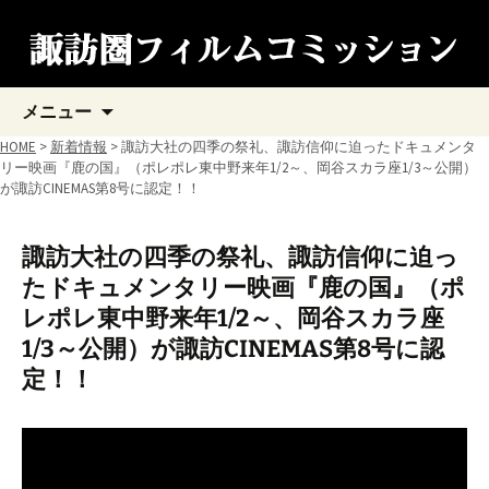
コ
メニュー
ン
テ
HOME
>
新着情報
> 諏訪大社の四季の祭礼、諏訪信仰に迫ったドキュメンタ
ン
リー映画『鹿の国』（ポレポレ東中野来年1/2～、岡谷スカラ座1/3～公開）
ツ
が諏訪CINEMAS第8号に認定！！
へ
ス
キ
諏訪大社の四季の祭礼、諏訪信仰に迫っ
ッ
たドキュメンタリー映画『鹿の国』（ポ
プ
レポレ東中野来年1/2～、岡谷スカラ座
1/3～公開）が諏訪CINEMAS第8号に認
定！！