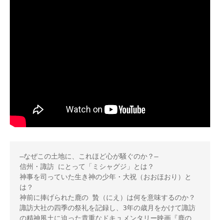
―なぜこの土地に、これほど心が騒ぐのか？―

信州・諏訪 にとって「ミシャグジ」とは？

神事を司っていた生き神の少年・大祝（おおほおり）と
は？

神前に捧げられた鹿の 贄（にえ）は何を意味するのか？

諏訪大社の四季の祭礼を記録し、3年の歳月をかけて諏訪
の精神風土に迫った貴重なドキュメンタリー映画『鹿の