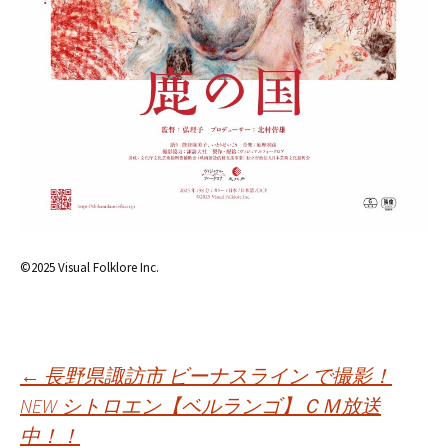
©2025 Visual Folklore Inc.
投
←
長野県諏訪市 ビーナスライン で撮影！
NEW シトロエン【ベルランゴ】ＣＭ放送
中！！