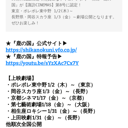
国』が【諏訪CINEMAS】第8号に認定！

東京・ポレポレ東中野 1/2(木)～

長野県・岡谷スカラ座 1/3（金）～劇場公開となります。
ぜひお楽しみ！
★『鹿の国』公式サイト▶
https://shikanokuni.vfo.co.jp/
★『鹿の国』特報予告▶
https://youtu.be/sYzXAc7Cx7Y
【上映劇場】
・ポレポレ東中野 1/2（木）～（東京）
・岡谷スカラ座 1/3（金）～（長野）
・京都シネマ1/17（金）～（京都）
・第七藝術劇場1/18（金）～（大阪）
・相生座ロキシー 1/31（金）～（長野）
・上田映劇 1/31（金）～（長野）
他順次全国公開