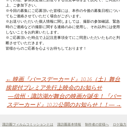
上、ご参加下さい。
※今回の募集にご応募頂いた皆様には、本作の今後の募集日程につい
てもご連絡させていただく場合がございます。
※お送りいただいた個人情報に関しましては、撮影の参加確認、緊急
時のご連絡などの撮影に関する連絡のみに使用し、それ以外には使用
しないことをお約束いたします。
※ご応募頂いた時点で上記注意事項全てにご同意いただいたものと判
断させていただきます。
皆様からのご応募を心よりお待ちしております！
投
←
映画『バースデーカード』10.16（土）舞台
挨拶付プレミア先行上映会のお知らせ
―信州・諏訪湖が舞台の映画が誕生！『バー
稿
スデーカード』10.22公開のお知らせ！！―
→
ナ
諏訪圏フィルムコミッションとは
諏訪圏基本情報
制作者の皆様へ
ロケ協力