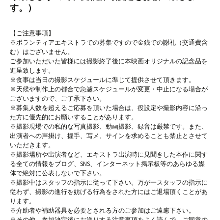
す。）
【ご注意事項】
※ボランティアエキストラでの募集ですので金銭での謝礼（交通費含
む）はございません。
ご参加いただいた皆様には撮影終了後に本映画オリジナルの記念品を
進呈致します。
※食事は当日の撮影スケジュールに準じて提供させて頂きます。
※天候や制作上の都合で急遽スケジュールが変更・中止になる場合が
ございますので、ご了承下さい。
※募集人数を超えるご応募を頂いた場合は、役設定や撮影内容に沿っ
た方に優先的にお願いすることがあります。
※撮影現場での私的な写真撮影、動画撮影、録音は厳禁です。また、
出演者への声掛け、握手、写メ、サインを求めることも禁止とさせて
いただきます。
※撮影場所や出演者など、エキストラ出演時に見聞きした本作に関す
る全ての情報をブログ、SNS、インターネット掲示板等のあらゆる媒
体で絶対に公表しないで下さい。
※撮影中はスタッフの指示に従って下さい。万が一スタッフの指示に
従わず、撮影の進行を妨げる行為をされた方にはご退場頂くことがあ
ります。
※介助者や補助器具を必要とされる方のご参加はご遠慮下さい。
※その他、参加決定後にお送りする注意事項をよく読んで、ご同意の