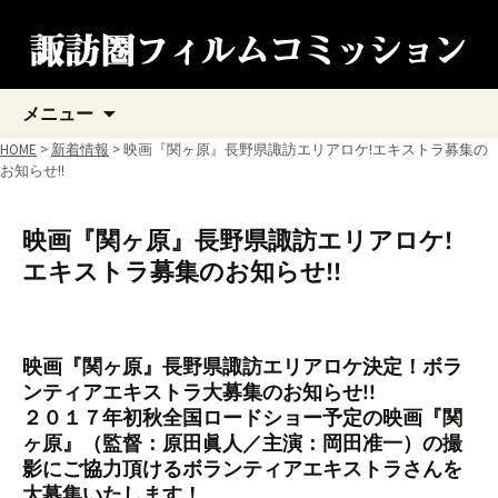
コ
メニュー
ン
テ
HOME
>
新着情報
> 映画『関ヶ原』長野県諏訪エリアロケ!エキストラ募集の
ン
お知らせ!!
ツ
へ
ス
映画『関ヶ原』長野県諏訪エリアロケ!
キ
エキストラ募集のお知らせ!!
ッ
プ
映画『関ヶ原』長野県諏訪エリアロケ決定！ボラ
ンティアエキストラ大募集のお知らせ!!
２０１７年初秋全国ロードショー予定の映画『関
ヶ原』（監督：原田眞人／主演：岡田准一）の撮
影にご協力頂けるボランティアエキストラさんを
大募集いたします！