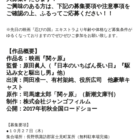
ご興味のある方は、下記の募集要項や注意事項を
ご確認の上、ふるってご応募ください！！
※先日の映画『忍びの国』エキストラより年齢や体格など募集条件が
ゆるくなっておりますのでぜひぜひご参加をお願い致します。
【作品概要】
作品名：映画『関ヶ原』
監督：原田眞人（『日本のいちばん長い日』『駆
込み女と駆出し男』他）
出演：岡田准一、有村架純、役所広司 他豪華キ
ャスト
原作：司馬遼太郎「関ヶ原」（新潮文庫刊）
制作：株式会社ジャンゴフィルム
公開：2017年初秋全国ロードショー
【募集要項】
●１０月２７日（木）
集合場所：長野県諏訪郡富士見町某所（無料駐車場完備）