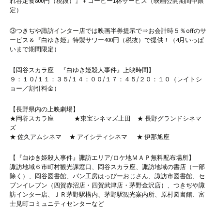
れ谷定食800円（税抜）』＋コーヒー1杯サービス（映画公開期間中限
定）
③つきぢや諏訪インター店では映画半券提示で⇒お会計時５％offのサ
ービス＆『白ゆき姫』特製サワー400円（税抜）で提供！（4月いっぱ
いまで期間限定）
【岡谷スカラ座 『白ゆき姫殺人事件』上映時間】
９：１０/１１：３５/１４：００/１７：４５/２０：１０（レイトシ
ョー／割引料金）
【長野県内の上映劇場】
★岡谷スカラ座 ★東宝シネマズ上田 ★ 長野グランドシネマ
ズ
★ 佐久アムシネマ ★ アイシティシネマ ★ 伊那旭座
【『白ゆき姫殺人事件』諏訪エリア/ロケ地ＭＡＰ無料配布場所】
諏訪地域６市町村観光課窓口、岡谷スカラ座、諏訪地域の書店（一部
除く）、岡谷図書館、パン工房はっぴーおじさん、諏訪市図書館、セ
ブンイレブン（四賀赤沼店・四賀武津店・茅野金沢店）、つきぢや諏
訪インター店、ＪＲ茅野駅構内、茅野駅観光案内所、原村図書館、富
士見町コミュニティセンターなど