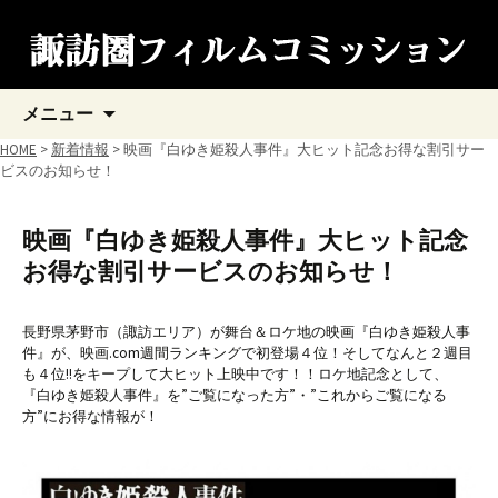
コ
メニュー
ン
テ
HOME
>
新着情報
> 映画『白ゆき姫殺人事件』大ヒット記念お得な割引サー
ン
ビスのお知らせ！
ツ
へ
ス
映画『白ゆき姫殺人事件』大ヒット記念
キ
お得な割引サービスのお知らせ！
ッ
プ
長野県茅野市（諏訪エリア）が舞台＆ロケ地の映画『白ゆき姫殺人事
件』が、映画.com週間ランキングで初登場４位！そしてなんと２週目
も４位!!をキープして大ヒット上映中です！！ロケ地記念として、
『白ゆき姫殺人事件』を”ご覧になった方”・”これからご覧になる
方”にお得な情報が！