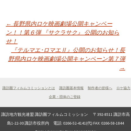
投
←
長野県内ロケ映画劇場公開キャンペー
ン！！第６弾 『サクラサク』 公開のお知ら
せ！
稿
『テルマエ･ロマエⅡ』公開のお知らせ！長
野県内ロケ映画劇場公開キャンペーン第７弾
ナ
→
ビ
諏訪圏フィルムコミッションとは
諏訪圏基本情報
制作者の皆様へ
ロケ協力
ゲ
企業・団体のご登録
ー
諏訪地方観光連盟 諏訪圏フィルムコミッション 〒392-8511 諏訪市高
島1-22-30 諏訪市役所内 電話: 0266-52-4141(代) FAX: 0266-58-1844