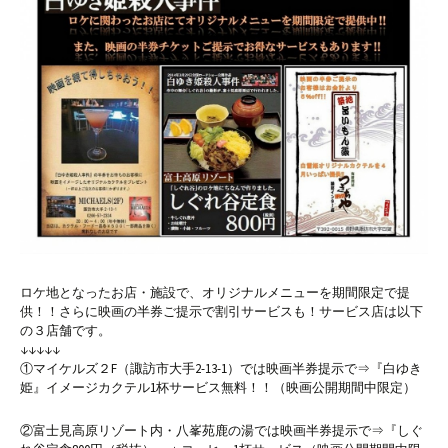
ロケ地となったお店・施設で、オリジナルメニューを期間限定で提
供！！さらに映画の半券ご提示で割引サービスも！サービス店は以下
の３店舗です。
↓↓↓↓↓
①マイケルズ２F（諏訪市大手2-13-1）では映画半券提示で⇒『白ゆき
姫』イメージカクテル1杯サービス無料！！（映画公開期間中限定）
②富士見高原リゾート内・八峯苑鹿の湯では映画半券提示で⇒『しぐ