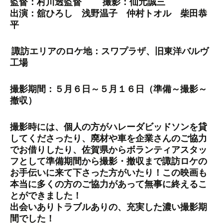
監督：村川透監督 撮影：仙元誠三
出演：舘ひろし 浅野温子 仲村トオル 柴田恭
平
諏訪エリアのロケ地：スワプラザ、旧東洋バルヴ
工場
撮影期間：５月６日～５月１６日（準備～撮影～
撤収）
撮影時には、個人の方がハレーダビッドソンを貸
してくださったり、廃材や車を企業さんのご協力
でお借りしたり、佐賀県からボランティアスタッ
フとして準備期間から撮影・撤収まで諏訪ロケの
お手伝いに来て下さった方がいたり！この映画も
本当に多くの方のご協力があって無事に終えるこ
とができました！
出会いありトラブルありの、充実した濃い撮影期
間でした！