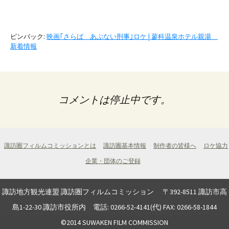
ー
シ
ピンバック:
映画｢さらば あぶない刑事｣ロケ | 蓼科温泉ホテル親湯
新着情報
ョ
ン
コメントは停止中です。
諏訪圏フィルムコミッションとは
諏訪圏基本情報
制作者の皆様へ
ロケ協力
企業・団体のご登録
諏訪地方観光連盟 諏訪圏フィルムコミッション 〒392-8511 諏訪市高
島1-22-30 諏訪市役所内 電話: 0266-52-4141(代) FAX: 0266-58-1844
©2014 SUWAKEN FILM COMMISSION