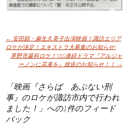
投
←
安田顕・麻生久美子出演映画！諏訪エリア
ロケが決定！エキストラ大募集のお知らせ!
茅野市蓼科ロケ！TBS連続ドラマ『アルジャ
稿
ーノンに花束を』放送のお知らせ！！
→
ナ
「
映画『さらば あぶない刑
ビ
事』のロケが諏訪市内で行われ
ました！
」への1件のフィード
ゲ
バック