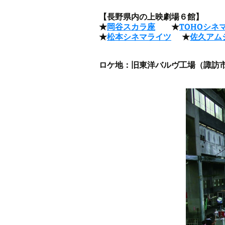
【長野県内の上映劇場６館】
★
岡谷スカラ座
★
TOHOシネ
★
松本シネマライツ
★
佐久アム
ロケ地：旧東洋バルヴ工場（諏訪市