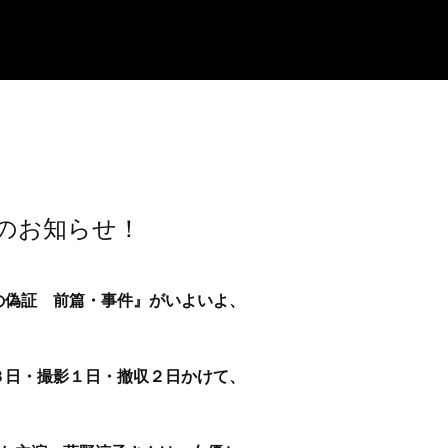
開のお知らせ！
の偽証 前篇・事件』がいよいよ、
３日・撮影１日・撤収２日かけて、