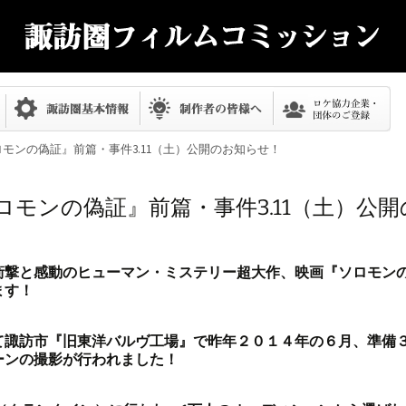
ロモンの偽証』前篇・事件3.11（土）公開のお知らせ！
モンの偽証』前篇・事件3.11（土）公
衝撃と感動のヒューマン・ミステリー超大作、映画『ソロモン
ます！
て諏訪市『旧東洋バルヴ工場』で昨年２０１４年の６月、準備
ーンの撮影が行われました！