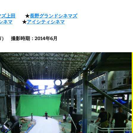
マズ上田
★
長野グランドシネマズ
シネマ
★
アイシティシネマ
） 撮影時期：2014年6月