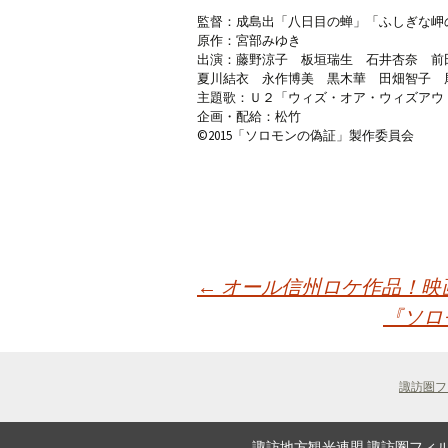
監督：成島出「八日目の蝉」「ふしぎな岬
原作：宮部みゆき
出演：藤野涼子 板垣瑞生 石井杏奈 前
夏川結衣 永作博美 黒木華 田畑智子 
主題歌：Ｕ２「ウィズ・オア・ウィズアウ
企画・配給：松竹
©2015「ソロモンの偽証」製作委員会
投
←
オール信州ロケ作品！映
『ソロ
稿
諏訪圏フ
ナ
諏訪地方観光連盟 諏訪圏フィルムコミッショ