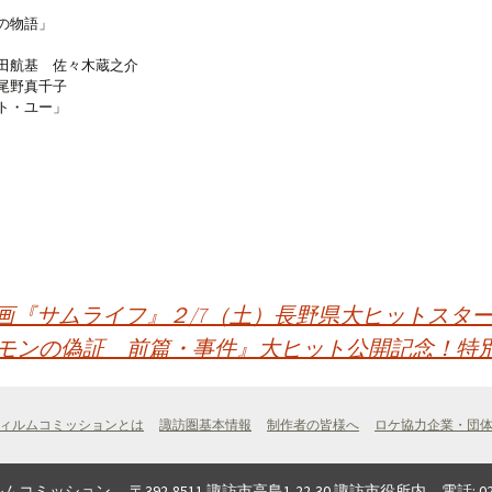
の物語」
田航基 佐々木蔵之介
尾野真千子
ト・ユー」
画『サムライフ』２/7（土）長野県大ヒットスタ
モンの偽証 前篇・事件』大ヒット公開記念！特
ィルムコミッションとは
諏訪圏基本情報
制作者の皆様へ
ロケ協力企業・団
ン 〒392-8511 諏訪市高島1-22-30 諏訪市役所内 電話: 0266-52-4141