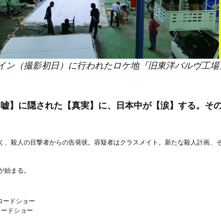
イン（撮影初日）に行われたロケ地『旧東洋バルヴ工場
嘘】に隠された【真実】に、日本中が【涙】する。その
く、殺人の目撃者からの告発状。容疑者はクラスメイト。新たな殺人計画、そ
が始まる。
国ロードショー
国ロードショー