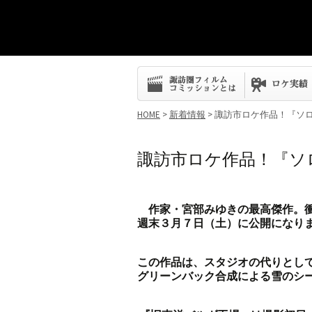
コ
ン
テ
ン
HOME
>
新着情報
> 諏訪市ロケ作品！『ソ
ツ
へ
ス
諏訪市ロケ作品！『ソロ
キ
ッ
プ
作家・宮部みゆきの最高傑作。
週末３月７日（土）に公開になり
この作品は、スタジオの代りとし
グリーンバック合成による雪のシ