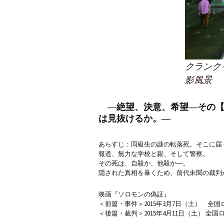
クランク
影風景
―絶望、決意、希望―その【
は見抜けるか。―
あらすじ：同級生の謎の転落死。そこに届
報道、無力な学校と親、そして警察。
その死は、自殺か、他殺か―。
隠された真相を暴くため、前代未聞の裁判
映画『ソロモンの偽証』
＜前篇・事件＞2015年3月7日（土） 全
＜後篇・裁判＞2015年4月11日（土） 全