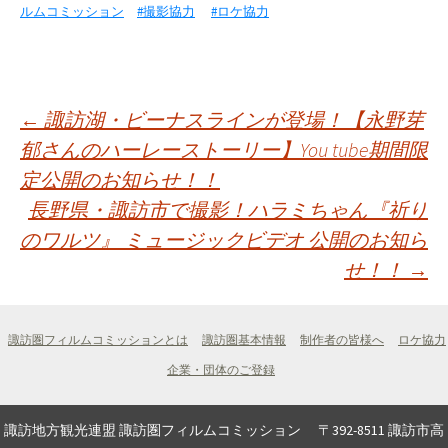
ルムコミッション
#撮影協力
#ロケ協力
投
←
諏訪湖・ビーナスラインが登場！【永野芽
郁さんのハーレーストーリー】You tube期間限
定公開のお知らせ！！
稿
長野県・諏訪市で撮影！ハラミちゃん『祈り
のワルツ』 ミュージックビデオ 公開のお知ら
ナ
せ！！
→
ビ
諏訪圏フィルムコミッションとは
諏訪圏基本情報
制作者の皆様へ
ロケ協力
ゲ
企業・団体のご登録
ー
諏訪地方観光連盟 諏訪圏フィルムコミッション 〒392-8511 諏訪市高