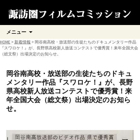
コ
メニュー
ン
テ
HOME
>
新着情報
> 岡谷南高校・放送部の生徒たちのドキュメンタリー作品
ン
『スワロケ！』が、長野県高校新人放送コンテストで優秀賞！来年全国大会
ツ
（総文祭）出場決定のお知らせ。
へ
ス
キ
岡谷南高校・放送部の生徒たちのドキュ
ッ
メンタリー作品『スワロケ！』が、長野
プ
県高校新人放送コンテストで優秀賞！来
年全国大会（総文祭）出場決定のお知ら
せ。