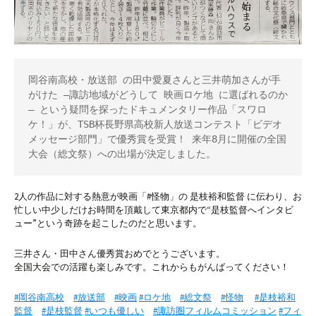
岡谷南高校・放送部 の田中愛夏さんと三井萌加さんが手
がけた ―諏訪地域がどうして 映画ロケ地 に選ばれるのか
― という疑問を探ったドキュメンタリー作品「スワロ
ケ！」が、TSB杯長野県高校新人放送コンテスト「ビデオ
メッセージ部門」で優秀賞を受賞！ 来年8月に開催の全国
大会（総文祭）への出場が決定しました。
2人の作品に対する熱意が映画「#怪物」の 是枝裕和監督 に伝わり、お
忙しい中少しだけお時間を頂戴して東京都内で“是枝監督へインタビ
ュー”という奇跡を起こしたのだと思います。
三井さん・田中さん優秀賞おめでとうございます。
全国大会での活躍も楽しみです。これからもがんばってください！
#岡谷南高校
#放送部
#映画
#ロケ地
#総文祭
#怪物
#是枝裕和
監督
#是枝監督
#いつも優しい
#諏訪圏フィルムコミッション
#フィ