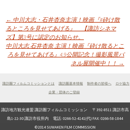
投
←
中川大志・石井杏奈主演！映画『#砕け散
るところを見せてあげる』 【諏訪シネマ
ズ】第3号に認定のお知らせ。
稿
中川大志 石井杏奈 主演！映画『砕け散るとこ
ろを見せてあげる』4.9公開記念！撮影風景パ
ナ
ネル展開催中！！
→
ビ
諏訪圏フィルムコミッションとは
諏訪圏基本情報
制作者の皆様へ
ロケ協力
ゲ
企業・団体のご登録
ー
諏訪地方観光連盟 諏訪圏フィルムコミッション 〒392-8511 諏訪市高
島1-22-30 諏訪市役所内 電話: 0266-52-4141(代) FAX: 0266-58-1844
©2014 SUWAKEN FILM COMMISSION