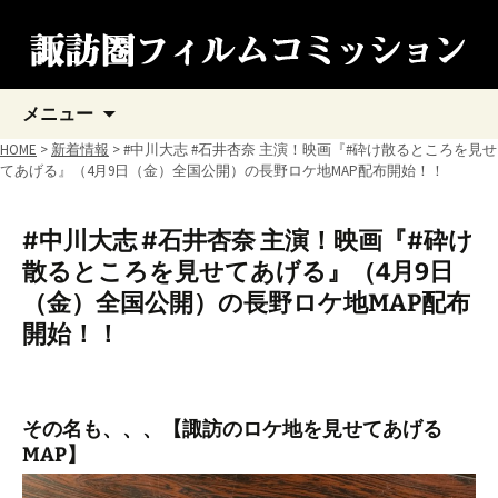
コ
メニュー
ン
テ
HOME
>
新着情報
> #中川大志 #石井杏奈 主演！映画『#砕け散るところを見せ
ン
てあげる』（4月9日（金）全国公開）の長野ロケ地MAP配布開始！！
ツ
へ
ス
#中川大志 #石井杏奈 主演！映画『#砕け
キ
散るところを見せてあげる』（4月9日
ッ
プ
（金）全国公開）の長野ロケ地MAP配布
開始！！
その名も、、、【諏訪のロケ地を見せてあげる
MAP】