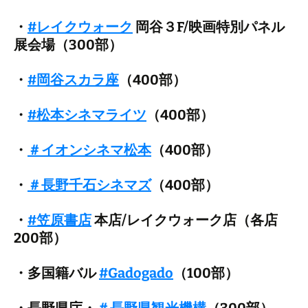
・
#レイクウォーク
岡谷３F/映画特別パネル
展会場（300部）
・
#岡谷スカラ座
（400部）
・
#松本シネマライツ
（400部）
・
＃イオンシネマ松本
（400部）
・
＃長野千石シネマズ
（400部）
・
#笠原書店
本店/レイクウォーク店（各店
200部）
・多国籍バル
#Gadogado
（100部）