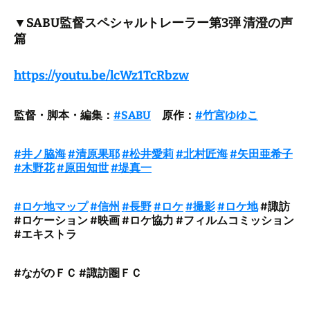
▼SABU監督スペシャルトレーラー第3弾 清澄の声
篇
https://youtu.be/lcWz1TcRbzw
監督・脚本・編集：
#SABU
原作：
#竹宮ゆゆこ
#井ノ脇海
#清原果耶
#松井愛莉
#北村匠海
#矢田亜希子
#木野花
#原田知世
#堤真一
#ロケ地マップ
#信州
#長野
#ロケ
#撮影
#ロケ地
#諏訪
#ロケーション #映画 #ロケ協力 #フィルムコミッション
#エキストラ
#ながのＦＣ #諏訪圏ＦＣ