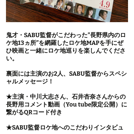
鬼才・SABU監督がこだわった”長野県内のロ
ケ地13ヵ所”を網羅したロケ地MAPを手にぜ
ひ映画と一緒にロケ地巡りを楽しんでくださ
い。
裏面には主演のお2人、SABU監督からスペシ
ャルメッセージ！
★主演・中川大志さん、石井杏奈さんからの
長野用コメント動画（You tube限定公開）に
繋がるQRコード付き
★SABU監督ロケ地へのこだわりインタビュ