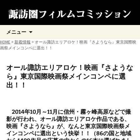
コ
メニュー
ン
テ
HOME
>
新着情報
> オール諏訪エリアロケ！映画『さようなら』東京国際映
ン
画祭メインコンペに選出！！
ツ
へ
ス
オール諏訪エリアロケ！映画『さような
キ
ら』東京国際映画祭メインコンペに選
ッ
プ
出！！
2014年10月～11月に信州・霧ヶ峰高原などで撮
影が行われ、オール諏訪エリアロケ作品である、
映画『さようなら』が、なんと東京国際映画祭メ
インコンペに選出という快挙！！（86の国と地域