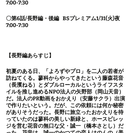
7:00-7:30
〇第6話/長野編・後編 BSプレミアム1/31(火)夜
7:00-7:30
【長野編あらすじ】
初夏のある日、「よろずやプロ」を二人の若者が
訪ねてくる。蓼科からやってきたという藤森花音
（長濱ねる）とダブルローカルというライフスタ
イルを推し進めるNPO法人の矢野部（岡山天音）
だ。法人のPR動画をおかえり（安藤サクラ）出演
で作りたいという。だが、この依頼には何か秘密
がありそうだった。長野に旅立ったおかえりを待
っていたのは蓼科の美しい新緑と、ホースビレッ
ジを営む花音の無口な父・誠一（橋本さとし）だ
った。花音は、誠一のかつての恋人はのんの（美