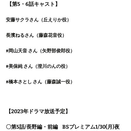
【第5・6話キャスト】
安藤サクラさん（丘えりか役）
長濱ねるさん（藤森花音役）
#岡山天音 さん（矢野部俊郎役）
#美保純 さん（澄川のんの役）
#橋本さとし さん（藤森誠一役）
【2023年ドラマ放送予定】
〇第5話/長野編・前編 BSプレミアム1/30(月)夜