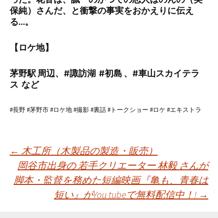
保純）さんだ、と衝撃の事実をおかえりに伝え
る…。
【ロケ地】
茅野駅 周辺、#諏訪湖 #初島 、#車山スカイテラ
ス など
#長野 #茅野市 #ロケ地 #撮影 #裏話 #トークショー #ロケ #エキストラ
投
←
木工所（木製品の製造・販売）
岡谷市出身の 若手クリエーター 林毅 さんが
脚本・監督を務めた短編映画『亀も、青春は
稿
短い』がYou tubeで無料配信中！!
→