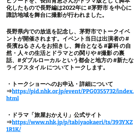
ピソードを、長田育恵さんがドラマ版として脚本
化したもので長野編は2022年に #茅野市 を中心に
諏訪地域を舞台に撮影が行われました。
長野県内での放送を記念し、茅野市でトークイベ
ントが開催されます。イベント当日は出演者の #
長濱ねる さんをお招きし、舞台となる #蓼科 の自
然・人々の生活とドラマとの関りや #撮影 の裏
話、#ダブルローカル という都会と地方の #新たな
ライフスタイル についてトークします。
・トークショーへのお申込・詳細について
⇒
https://pid.nhk.or.jp/event/PPG0355732/index.
html
・ドラマ「旅屋おかえり」公式サイト
⇒
https://www.nhk.jp/p/tabiyaokaeri/ts/393YXZ
1R1K/