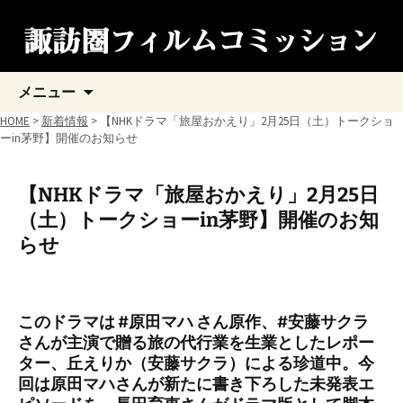
コ
メニュー
ン
テ
HOME
>
新着情報
> 【NHKドラマ「旅屋おかえり」2月25日（土）トークショ
ン
ーin茅野】開催のお知らせ
ツ
へ
ス
【NHKドラマ「旅屋おかえり」2月25日
キ
（土）トークショーin茅野】開催のお知
ッ
プ
らせ
このドラマは #原田マハ さん原作、#安藤サクラ
さんが主演で贈る旅の代行業を生業としたレポー
ター、丘えりか（安藤サクラ）による珍道中。今
回は原田マハさんが新たに書き下ろした未発表エ