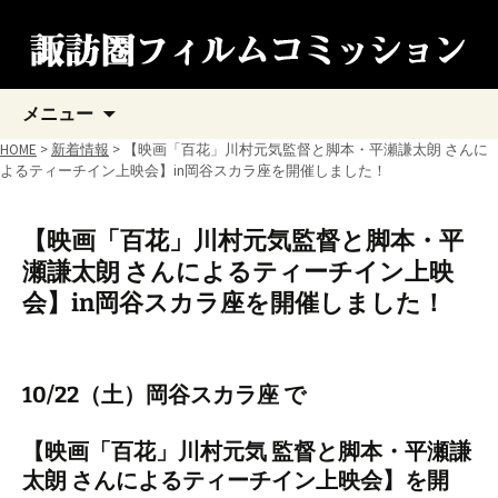
コ
メニュー
ン
テ
HOME
>
新着情報
> 【映画「百花」川村元気監督と脚本・平瀬謙太朗 さんに
ン
よるティーチイン上映会】in岡谷スカラ座を開催しました！
ツ
へ
ス
【映画「百花」川村元気監督と脚本・平
キ
瀬謙太朗 さんによるティーチイン上映
ッ
プ
会】in岡谷スカラ座を開催しました！
10/22（土）岡谷スカラ座 で
【映画「百花」川村元気 監督と脚本・平瀬謙
太朗 さんによるティーチイン上映会】を開