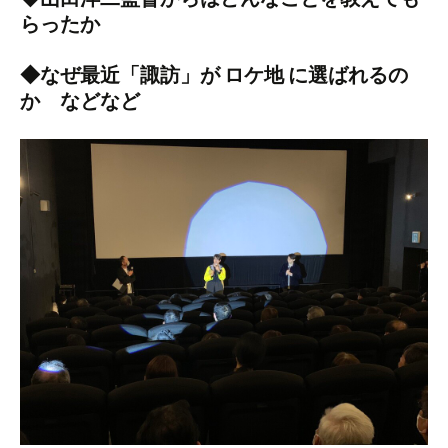
らったか
◆なぜ最近「諏訪」が ロケ地 に選ばれるの
か などなど