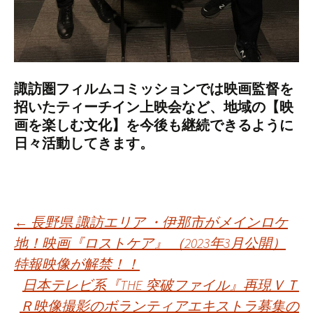
諏訪圏フィルムコミッションでは映画監督を
招いたティーチイン上映会など、地域の【映
画を楽しむ文化】を今後も継続できるように
日々活動してきます。
投
←
長野県 諏訪エリア ・伊那市がメインロケ
地！映画『ロストケア』 （2023年3月公開）
特報映像が解禁！！
稿
日本テレビ系『THE 突破ファイル』再現ＶＴ
Ｒ映像撮影のボランティアエキストラ募集の