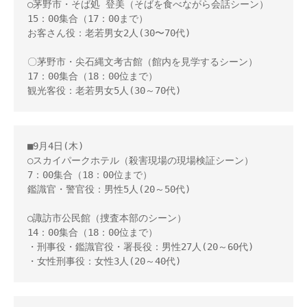
○茅野市・そば処 登美（そばを食べながら会話シーン） 

15：00集合（17：00まで） 

お客さん役：老若男女2人(30〜70代)

〇茅野市・尖石縄文考古館（館内を見学するシーン） 

17：00集合（18：00位まで） 

観光客役：老若男女5人(30～70代)
■9月4日(木)

○スカイパークホテル（殺害現場の現場検証シーン）

7：00集合（18：00位まで）

鑑識官・警官役：男性5人(20～50代)

○諏訪市公民館（捜査本部のシーン） 

14：00集合（18：00位まで） 

・刑事役・鑑識官役・署長役：男性27人(20～60代) 

・女性刑事役：女性3人(20～40代)