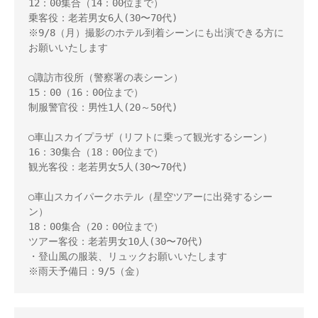
12：00集合（14：00位まで）

乗客役：老若男女6人(30〜70代)

※9/8（月）撮影のホテル到着シーンにも出演できる方に
お願いいたします

○諏訪市役所（警察署の表シーン） 

15：00（16：00位まで） 

制服警官役：男性1人(20～50代)

○車山スカイプラザ（リフトに乗って観光するシーン） 

16：30集合（18：00位まで） 

観光客役：老若男女5人(30〜70代)

○車山スカイパークホテル（星空ツアーに出発するシー
ン） 

18：00集合（20：00位まで） 

ツアー客役：老若男女10人(30〜70代) 

・登山風の服装、リュックお願いいたします 

※雨天予備日：9/5（金）