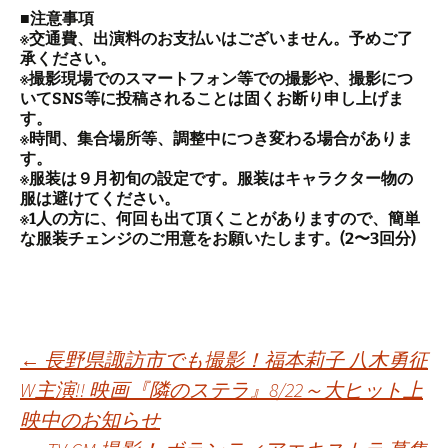
■注意事項
※交通費、出演料のお支払いはございません。予めご了
承ください。
※撮影現場でのスマートフォン等での撮影や、撮影につ
いてSNS等に投稿されることは固くお断り申し上げま
す。
※時間、集合場所等、調整中につき変わる場合がありま
す。
※服装は９月初旬の設定です。服装はキャラクター物の
服は避けてください。
※1人の方に、何回も出て頂くことがありますので、簡単
な服装チェンジのご用意をお願いたします。(2〜3回分)
投
←
長野県諏訪市でも撮影！福本莉子 八木勇征
W主演!! 映画『隣のステラ』8/22～大ヒット上
映中のお知らせ
稿