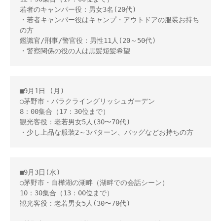
若者のキャンパー役：男女3名(20代)

・若者キャンパー役はキャンプ・アウトドアの服装お持ち
の方

鑑識官/刑事/警官役：男性11人(20～50代)

・警察関係の役の人は黒髪短髪希望
■9月1日 (月)

○茅野市・バラクライングリッシュガーデン

8：00集合（17：30位まで）

観光客役：老若男女5人(30〜70代)

・少し上品な服装2～3パターン、バッグなどお持ちの方
■9月3日(水)

○茅野市・白樺湖の湖畔（湖畔での会話シーン）

10：30集合（13：00位まで）

観光客役：老若男女5人(30〜70代)
