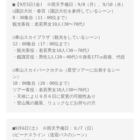
■【9月5日(金)　※雨天予備日：9/8（月）、9/10（水）

○諏訪大社・春宮（諏訪大社を参拝しているシーン）

8：30集合（11：00位まで）

観光客役：老若男女10人(30〜70代)

○車山スカイプラザ（観光をしているシーン） 

12：00集合（17：00位まで） 

・観光客役：老若男女10人(30～70代) 

・鑑識官役：男性1人(20～40代)※身長177㎝前後、代役

○車山スカイパークホテル（星空ツアーに出発するシー
ン） 

18：00集合（20：00位まで） 

ツアー客役：老若男女10人(30〜70代) 

・天候により９月６日に変更の可能性あり 

・登山風の服装、リュックなどお持ちの方
■9月6日(土)　※雨天予備日：９/7（日）

○ビーナスライン（送迎バスのシーン）
