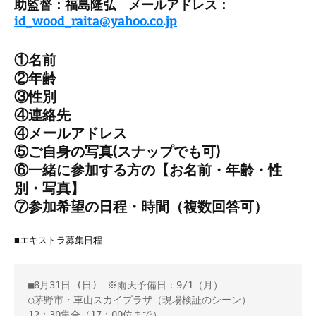
助監督：福島隆弘 メールアドレス：
id_wood_raita@yahoo.co.jp
①名前
②年齢
③性別
④連絡先
④メールアドレス
⑤ご自身の写真(スナップでも可)
⑥一緒に参加する方の【お名前・年齢・性
別・写真】
⑦参加希望の日程・時間（複数回答可）
■エキストラ募集日程
■8月31日 (日)　※雨天予備日：9/1（月）

○茅野市・車山スカイプラザ（現場検証のシーン）

12：30集合（17：00位まで）
