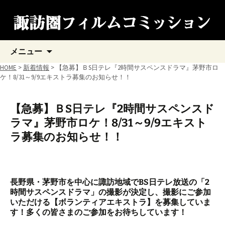
コ
メニュー
ン
テ
HOME
>
新着情報
> 【急募】ＢS日テレ『2時間サスペンスドラマ』茅野市ロ
ン
ケ！8/31～9/9エキストラ募集のお知らせ！！
ツ
へ
ス
【急募】ＢS日テレ『2時間サスペンスド
キ
ラマ』茅野市ロケ！8/31～9/9エキスト
ッ
プ
ラ募集のお知らせ！！
長野県・茅野市を中心に諏訪地域でBS日テレ放送の「2
時間サスペンスドラマ」の撮影が決定し、撮影にご参加
いただける【ボランティアエキストラ】を募集していま
す！多くの皆さまのご参加をお待ちしています！