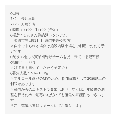
◯日程

7/24 撮影本番

7/25 天候予備日

◯時間：7:00～15:00（予定）

◯場所：しんきん諏訪湖スタジアム

（諏訪市豊田811-1 諏訪中央公園内）

※自車で来られる場合は施設内駐車場をご利用いただく予
定です

◯配役：地元の実業団野球チームを見に来ている観客役

◯報酬：5000円

※領収書を書いていただく予定です

◯募集人数：50～100名

※アルコール商品のCMのため、参加資格として20歳以上の
制限があります

※都内からのエキストラ参加もあり、男女比、年齢層の調
整を行うためご応募いただいても落選の可能性もございま
す

決定、落選の連絡はメールにてお送りします