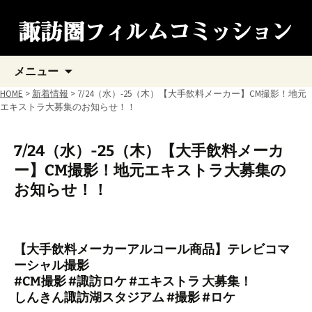
コ
メニュー
ン
テ
HOME
>
新着情報
> 7/24（水）-25（木）【大手飲料メーカー】CM撮影！地元
ン
エキストラ大募集のお知らせ！！
ツ
へ
ス
7/24（水）-25（木）【大手飲料メーカ
キ
ー】CM撮影！地元エキストラ大募集の
ッ
プ
お知らせ！！
【大手飲料メーカーアルコール商品】テレビコマ
ーシャル撮影
#CM撮影 #諏訪ロケ #エキストラ 大募集！
しんきん諏訪湖スタジアム #撮影 #ロケ