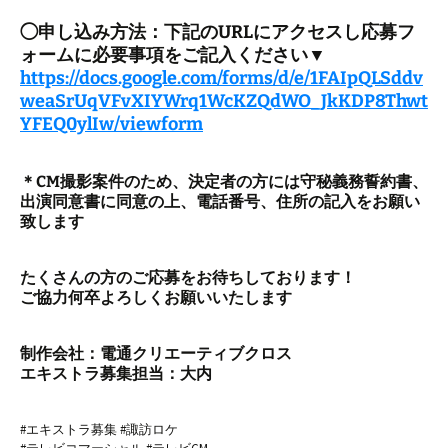
◯申し込み方法：下記のURLにアクセスし応募フ
ォームに必要事項をご記入ください▼
https://docs.google.com/forms/d/e/1FAIpQLSddv
weaSrUqVFvXIYWrq1WcKZQdWO_JkKDP8Thwt
YFEQ0ylIw/viewform
＊CM撮影案件のため、決定者の方には守秘義務誓約書、
出演同意書に同意の上、電話番号、住所の記入をお願い
致します
たくさんの方のご応募をお待ちしております！
ご協力何卒よろしくお願いいたします
制作会社：電通クリエーティブクロス
エキストラ募集担当：大内
#エキストラ募集 #諏訪ロケ