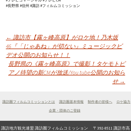
#テレビコマーシャル #テレビCM
#長野県 #信州 #諏訪 #フィルムコミッション
投
←
諏訪市【霧ヶ峰高原】がロケ地！乃木坂
46『「じゃあね」が切ない』ミュージックビ
デオ公開のお知らせ！！
稿
長野県の《霧ヶ峰高原》で撮影！タケモトピ
アノ待望の新CMが放送/You tube公開のお知ら
ナ
せ
→
ビ
諏訪圏フィルムコミッションとは
諏訪圏基本情報
制作者の皆様へ
ロケ協力
ゲ
企業・団体のご登録
諏訪地方観光連盟 諏訪圏フィルムコミッション 〒392-8511 諏訪市高