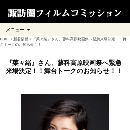
コ
メニュー
ン
テ
HOME
>
新着情報
> 『菜々緒』さん、蓼科高原映画祭へ緊急来場決定！！舞
ン
台トークのお知らせ！！
ツ
へ
ス
『菜々緒』さん、蓼科高原映画祭へ緊急
キ
来場決定！！舞台トークのお知らせ！！
ッ
プ