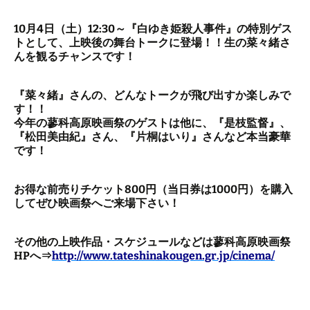
10月4日（土）12:30～『白ゆき姫殺人事件』の特別ゲス
トとして、上映後の舞台トークに登場！！生の菜々緒さ
んを観るチャンスです！
『菜々緒』さんの、どんなトークが飛び出すか楽しみで
す！！
今年の蓼科高原映画祭のゲストは他に、『是枝監督』、
『松田美由紀』さん、『片桐はいり』さんなど本当豪華
です！
お得な前売りチケット800円（当日券は1000円）を購入
してぜひ映画祭へご来場下さい！
その他の上映作品・スケジュールなどは蓼科高原映画祭
HPへ⇒
http://www.tateshinakougen.gr.jp/cinema/