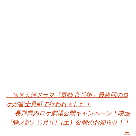
投
←
NHK大河ドラマ『軍師 官兵衛』最終回のロ
ケが富士見町で行われました！
長野県内ロケ劇場公開キャンペーン！映画
稿
『蜩ノ記』10月4日（土）公開のお知らせ！！
→