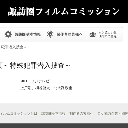
殊犯罪潜入捜査～
度～特殊犯罪潜入捜査～
2011・フジテレビ
上戸彩、桐谷健太、北大路欣也
ィルムコミッションとは
諏訪圏基本情報
制作者の皆様へ
ロケ協力企業・団