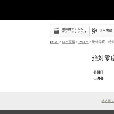
コ
ン
テ
ン
HOME
>
ロケ実績
>
TVロケ
> 絶対零度～特
ツ
へ
ス
絶対零
キ
ッ
プ
公開日
出演者
諏訪圏フ