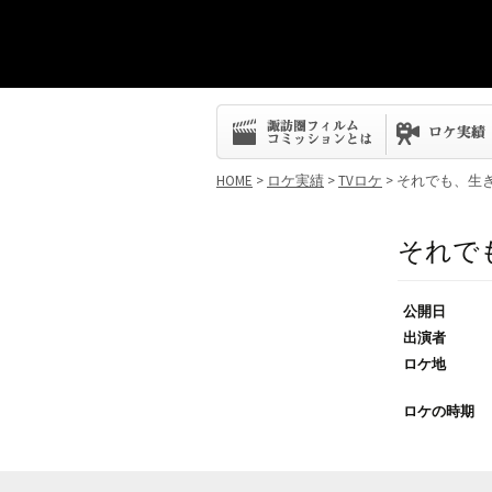
コ
ン
テ
ン
HOME
>
ロケ実績
>
TVロケ
> それでも、生
ツ
へ
ス
それで
キ
ッ
プ
公開日
出演者
ロケ地
ロケの時期