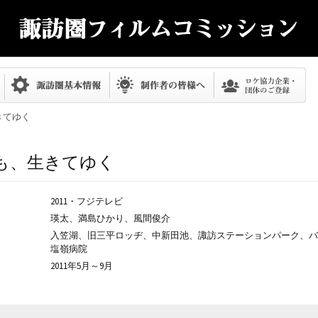
きてゆく
も、生きてゆく
2011・フジテレビ
瑛太、満島ひかり、風間俊介
入笠湖、旧三平ロッヂ、中新田池、諏訪ステーションパーク、バ
塩嶺病院
2011年5月～9月