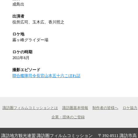
成島出
出演者
役所広司、玉木広、香川照之
ロケ地
霧ヶ峰グライダー場
ロケの時期
2011年6月
撮影エピソード
聯合艦隊司令長官山本五十六こぼれ話
諏訪圏フィルムコミッションとは
諏訪圏基本情報
制作者の皆様へ
ロケ協力
企業・団体のご登録
諏訪地方観光連盟 諏訪圏フィルムコミッション 〒392-8511 諏訪市高