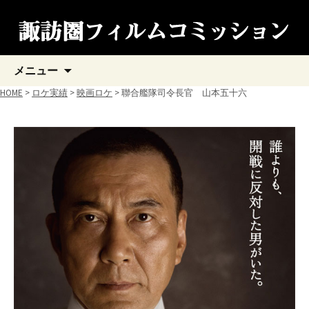
コ
メニュー
ン
テ
HOME
>
ロケ実績
>
映画ロケ
> 聯合艦隊司令長官 山本五十六
ン
ツ
へ
ス
キ
ッ
プ